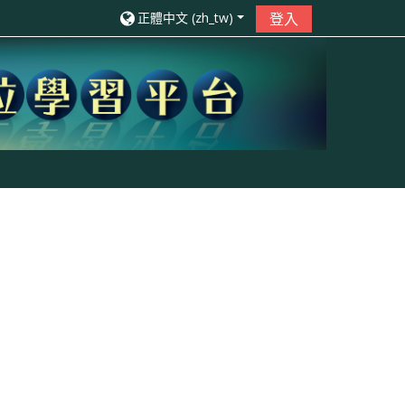
正體中文 ‎(zh_tw)‎
登入