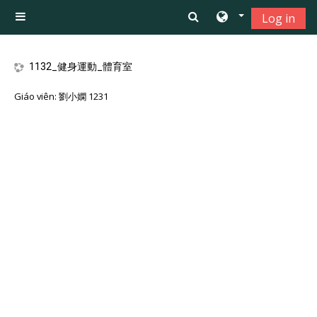
Chuyển tới nội dung chính
Log in
Bảng điều khiển cạnh
1132_健身運動_體育室
Giáo viên:
劉小嫻 1231