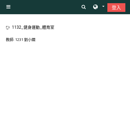
跳至主內容
登入
側板
1132_健身運動_體育室
教師:
1231 劉小嫻