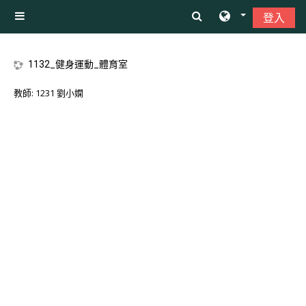
跳至主內容
登入
側板
1132_健身運動_體育室
教師:
1231 劉小嫻