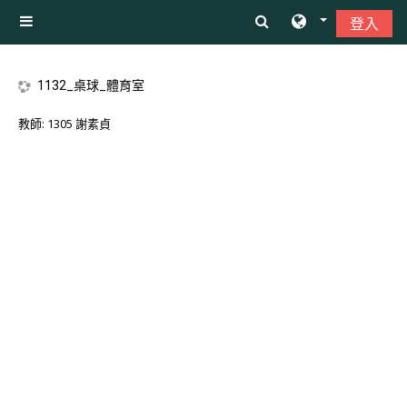
跳至主內容
登入
側板
1132_桌球_體育室
教師:
1305 謝素貞