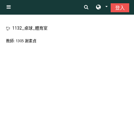
跳至主內容
登入
側板
1132_桌球_體育室
教師:
1305 謝素貞