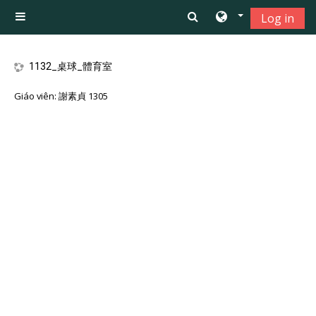
Chuyển tới nội dung chính
Log in
Bảng điều khiển cạnh
1132_桌球_體育室
Giáo viên:
謝素貞 1305