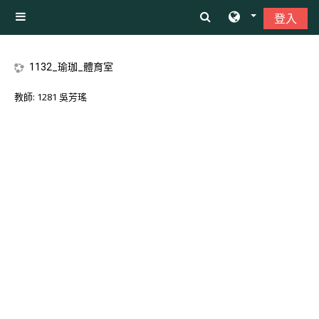
跳至主內容
登入
側板
1132_瑜珈_體育室
教師:
1281 吳芳瑤