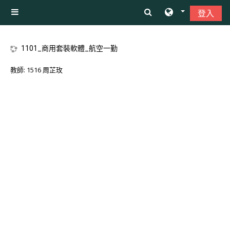
跳至主內容
登入
側板
1101_商用套裝軟體_航空一勤
教師:
1516 周芷玫