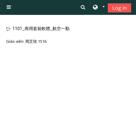
Chuyển tới nội dung chính
Log in
Bảng điều khiển cạnh
1101_商用套裝軟體_航空一勤
Giáo viên:
周芷玫 1516