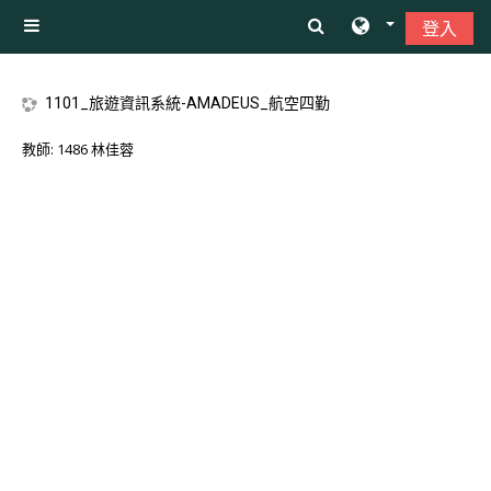
跳至主內容
登入
側板
1101_旅遊資訊系統-AMADEUS_航空四勤
教師:
1486 林佳蓉