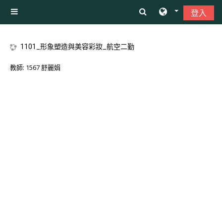
跳至主內容
登入
側板
1101_形象塑造與美容彩妝_航空二勤
教師:
1567 舒麗娟