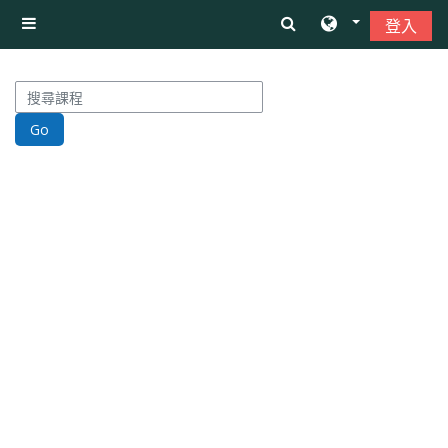
跳至主內容
登入
側板
搜尋課程
Go