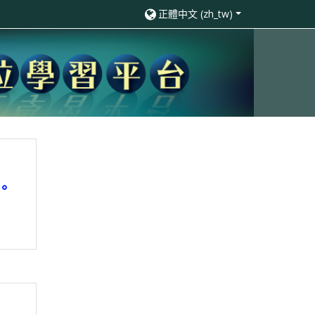
正體中文 ‎(zh_tw)‎
。