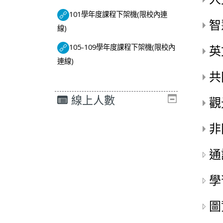
101學年度課程下架機(限校內連
智
網址
線)
105-109學年度課程下架機(限校內
英
網址
連線)
共
線上人數
觀
非
通
學
圖