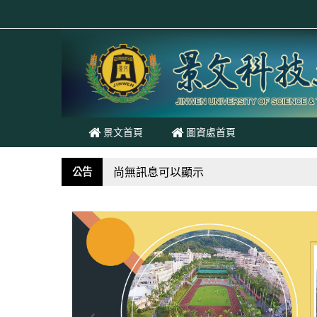
跳至主內容
景文首頁
圖資處首頁
尚無訊息可以顯示
公告