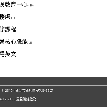
廣教育中心
(10)
務處
(1)
修課程
通核心職能
(2)
場英文
2006 ∣ 23154 新北市新店區安忠路99號
212-2100
意見聯絡信箱