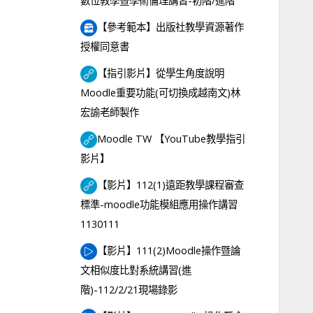
數位教學暨學術倫理講習-初階/進階
【參考範本】出版社教學資源著作
檔案
授權同意書
【指引影片】從學生角度說明
Moodle重要功能(可切換成越南文)林
網址
宏諭老師製作
Moodle TW 【YouTube教學指引
網址
影片】
【影片】112(1)遠距教學課程審查
標準-moodle功能模組應用操作講習
網址
1130111
【影片】111(2)Moodle操作暨論
文相似度比對系統講習(進
網址
階)-112/2/21現場錄影