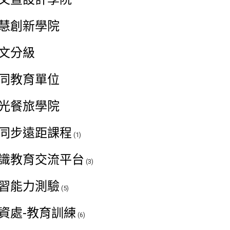
慧創新學院
文分級
同教育單位
光餐旅學院
同步遠距課程
(1)
識教育交流平台
(3)
習能力測驗
(5)
資處-教育訓練
(6)