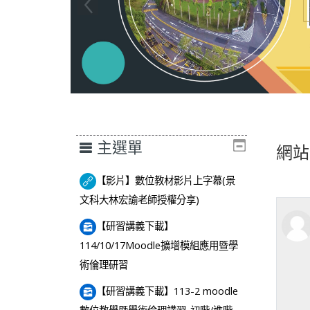
主選單
網站
【影片】數位教材影片上字幕(景
網址
文科大林宏諭老師授權分享)
【研習講義下載】
114/10/17Moodle擴增模組應用暨學
檔案
術倫理研習
【研習講義下載】113-2 moodle
檔案