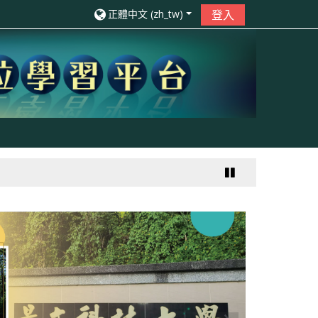
正體中文 ‎(zh_tw)‎
登入