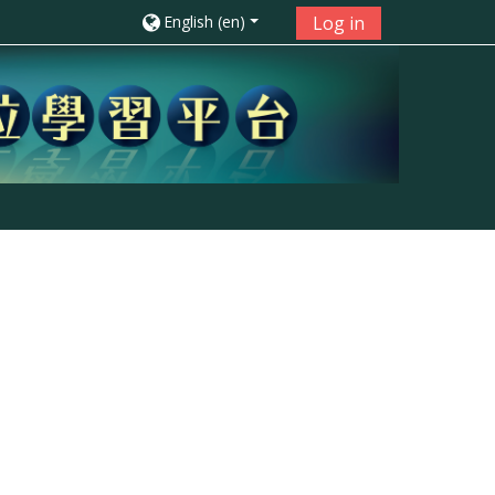
English ‎(en)‎
Log in