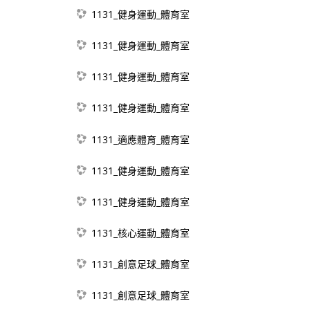
1131_健身運動_體育室
1131_健身運動_體育室
1131_健身運動_體育室
1131_健身運動_體育室
1131_適應體育_體育室
1131_健身運動_體育室
1131_健身運動_體育室
1131_核心運動_體育室
1131_創意足球_體育室
1131_創意足球_體育室