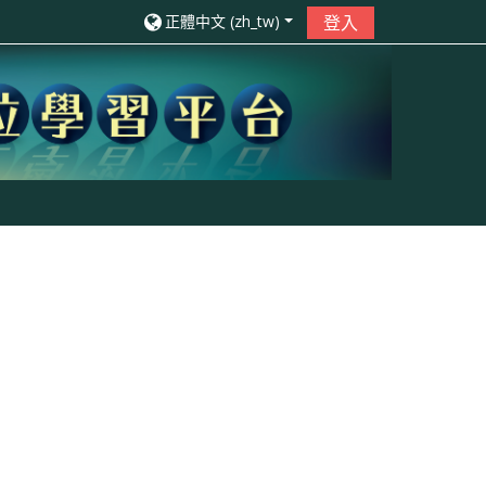
正體中文 ‎(zh_tw)‎
登入