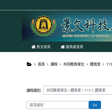
跳至主內容
景文首頁
圖資處首頁
首頁
課程
共同教育單位
體育室
11
課程類別:
搜尋課程
Go