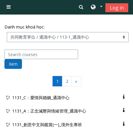
Chuyển tới nội dung chính
Log in
Bảng điều khiển cạnh
Danh mục khoá học:
Search courses
Xem
(current)
Tiếp theo
1
2
»
1131_C：愛情與婚姻_通識中心
1131_A：正念減壓與情緒管理_通識中心
1131_創意中文與鑑賞(一)_境外生專班