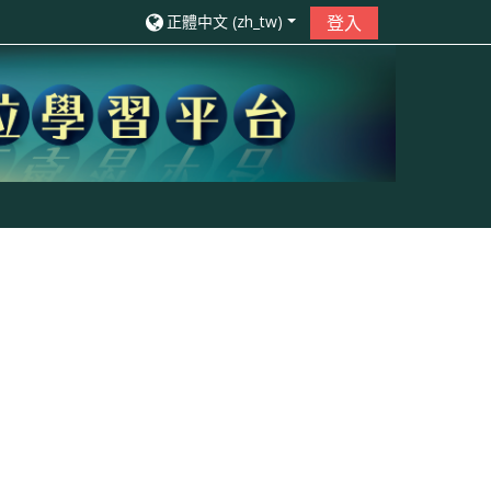
正體中文 ‎(zh_tw)‎
登入