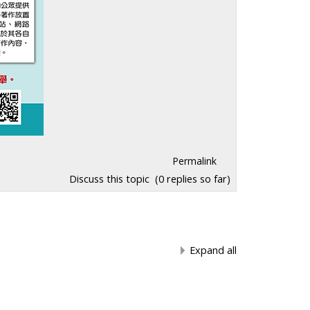
Permalink
Discuss this topic
(0 replies so far)
Expand all