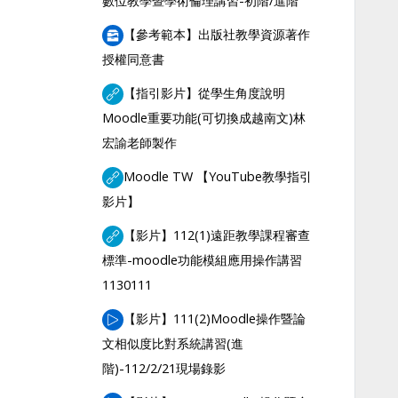
數位教學暨學術倫理講習-初階/進階
【參考範本】出版社教學資源著作
File
授權同意書
【指引影片】從學生角度說明
Moodle重要功能(可切換成越南文)林
URL
宏諭老師製作
Moodle TW 【YouTube教學指引
URL
影片】
【影片】112(1)遠距教學課程審查
標準-moodle功能模組應用操作講習
URL
1130111
【影片】111(2)Moodle操作暨論
文相似度比對系統講習(進
URL
階)-112/2/21現場錄影