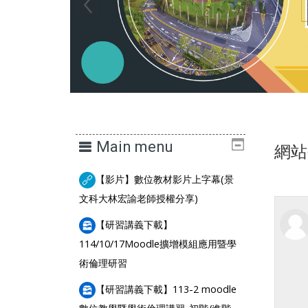
Main menu
網站
【影片】數位教材影片上字幕(景
URL
文科大林宏諭老師授權分享)
【研習講義下載】
114/10/17Moodle擴增模組應用暨學
File
術倫理研習
【研習講義下載】113-2 moodle
File