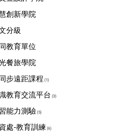
慧創新學院
文分級
同教育單位
光餐旅學院
同步遠距課程
(1)
識教育交流平台
(3)
習能力測驗
(5)
資處-教育訓練
(6)