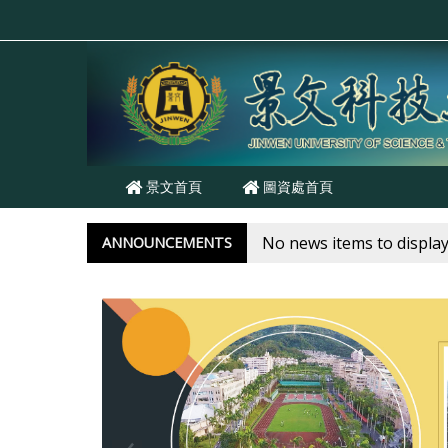
Skip to main content
景文首頁
圖資處首頁
No news items to displa
ANNOUNCEMENTS