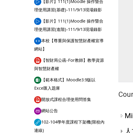
【影片】111(1)Moodle 操作暨合
URL
理使用講習(基礎)-111/9/13現場錄影
【影片】111(1)Moodle 操作暨合
URL
理使用講習(進階)-111/9/13現場錄影
本校【尊重與保護智慧財產權宣導
URL
網站】
【智財局公函-For教師】教學資源
File
與智慧財產權
【範本格式】Moodle3.9版以
File
Exce匯入題庫
Cour
URL
開放式課程合理使用問答集
Forum
網站公告
Mi
102-104學年度課程下架機(限校內
URL
人
連線)