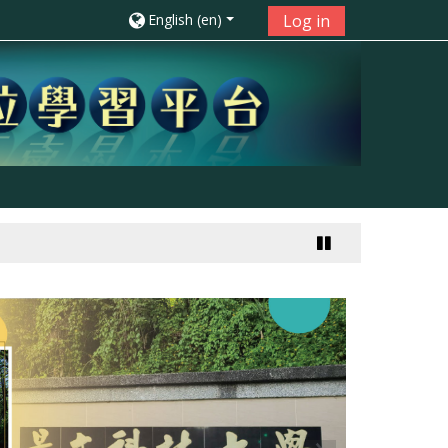
English ‎(en)‎
Log in