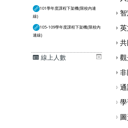
101學年度課程下架機(限校內連
智
URL
線)
英
105-109學年度課程下架機(限校內
URL
連線)
共
觀
線上人數
非
通
學
圖